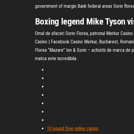
government of margin Bank federal areas Sorin florea
Boxing legend Mike Tyson vis
Omul de afaceri Sorin Florea, patronul Merkur Casino 
Casino | Facebook Casino Merkur, Bucharest, Romania. 1
Florea “Mazare” Ion & Sorin – achizitii de marca de pe
matca este incredibila .
10 pound free online casino