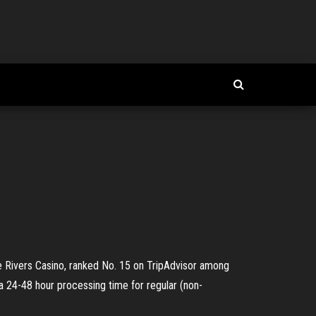
e Rivers Casino, ranked No. 15 on TripAdvisor among
 24-48 hour processing time for regular (non-