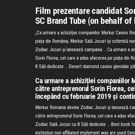
Film prezentare candidat Sor
SC Brand Tube (on behalf of E
„Ca urmare a achiziției companiilor Merkur Casino Ro
piața din România, Merkur Sală Jocuri își schimbă nu
Zodiac Jocuri și lansează campania ... Ca urmare a a
Sorin Florea, cel care a adus afacerea pe piața din 
8 Săli dedicate ... Desert diamond casino glendale job
Ca urmare a achiziției companiilor 
către antreprenorul Sorin Florea, c
începând cu februarie 2019 și contin
Merkur Romania devine Zodiac Jocuri și lansează camp
către antreprenorul Sorin Florea, cel care a adus af
Zodiac Sală Jocuri cu 8 Săli dedicate ... Best book f
institution non-affiliated implement was are used Gene