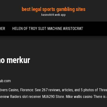
best legal sports gambling sites
kasinoktrh.web.app
HER
HELEN OF TROY SLOT MACHINE ARISTOCRAT
ino merkur
lub.com
ers Casino, Florence: See 267 reviews, articles, and 5 photos of Thre
eview Raiders slot receiver MU6290 Store. Mike wallis casino There is a